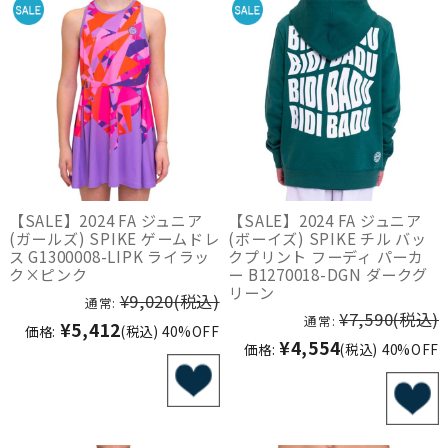
【SALE】2024 FA ジュニア
【SALE】2024 FA ジュニア
(ガールズ) SPIKE ゲームドレ
(ボーイズ) SPIKE チル バッ
ス G1300008-LIPK ライラッ
クプリント フーディ パーカ
ク×ピンク
ー B1270018-DGN ダークグ
リーン
¥9,020
(税込)
通常:
¥7,590
(税込)
通常:
¥5,412
価格:
(税込)
40%OFF
¥4,554
価格:
(税込)
40%OFF