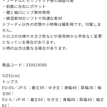
・フードはヒモでフィット感の調整可能
・前面に左右にポケット
・裾と袖口にリブ素材使用
・綿混素材のソフトで快適な素材
※フーディ以外の衣類や小物等は撮影用です。付属しま
せん。
※ロゴの仕様や大きさ色などが発売時から予告なく変更
となっている場合があります。
※柄の出方は異なる場合があります。
商品コード：330519380
SIZE(cm)
トップス
EU-XS／JP-S ：着丈59｜ゆき丈｜身幅46｜肩幅38｜袖
丈60｜
EU-S／JP-M ：着丈60｜ゆき丈｜身幅48｜肩幅40｜袖丈
62｜