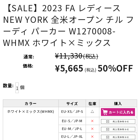
【SALE】2023 FA レディース
NEW YORK 全米オープン チル フ
ーディ パーカー W1270008-
WHMX ホワイト×ミックス
¥11,330
(税込)
通常:
¥5,665
50%OFF
価格:
(税込)
数量:
個
カラー
サイズ
在庫
購入
ホワイト×ミックス(WHMX)
EU-XS／JP-S
△
EU-S／JP-M
×
EU-M／JP-L
×
EU-L／JP-XL
×