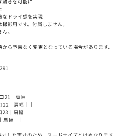
な動きを可能に
上
適なドライ感を実現
は撮影用です。付属しません。
せん。
。
時から予告なく変更となっている場合があります。
291
脇口21｜肩幅｜｜
脇口22｜肩幅｜｜
脇口23｜肩幅｜｜
-｜肩幅｜｜
採寸した実寸のため、ヌードサイズとは異なります。