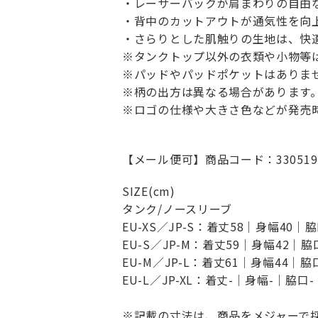
・レーサーバックが肩まわりの自由
・背中のカットアウトが通気性を向
・さらりとした肌触りの生地は、快
※タンクトップ以外の衣類や小物等
※パッドやパッドポケットはありま
※柄の出方は異なる場合があります
※ロゴの仕様や大きさ色などが発売
【メール便可】商品コード：330519
SIZE(cm)
タンク/ノースリーブ
EU-XS／JP-S：着丈58｜身幅40｜
EU-S／JP-M：着丈59｜身幅42｜
EU-M／JP-L：着丈61｜身幅44｜
EU-L／JP-XL：着丈-｜身幅-｜脇口
※記載の寸法は、商品をメジャーで