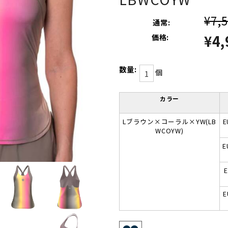
¥7,
通常:
¥4,
価格:
数量:
個
カラー
Lブラウン×コーラル×YW(LB
E
WCOYW)
E
E