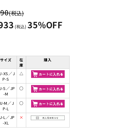
590
(税込)
933
35%OFF
(税込)
サイズ
在
購入
庫
U-XS／J
△
P-S
U-S／JP
○
-M
EU-M／J
○
P-L
U-L／JP
×
-XL