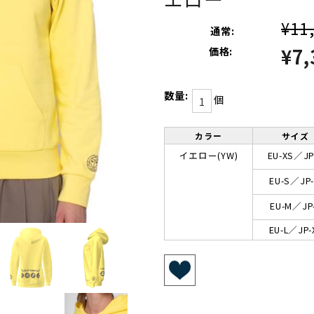
¥11
通常:
¥7,
価格:
数量:
個
カラー
サイズ
イエロー(YW)
EU-XS／JP
EU-S／JP
EU-M／JP
EU-L／JP-