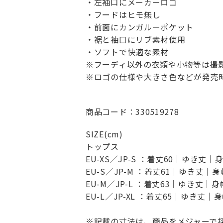
・左袖口にメーカーロゴ
・フードはヒモ無し
・前面にカンガルーポケット
・裾と袖口にリブ素材使用
・ソフトで快適な素材
※フーディ以外の衣類や小物等は撮
※ロゴの仕様や大きさ色などが発売
商品コード：330519278
SIZE(cm)
トップス
EU-XS／JP-S ：着丈60｜ゆき丈｜
EU-S／JP-M ：着丈61｜ゆき丈｜
EU-M／JP-L ：着丈63｜ゆき丈｜
EU-L／JP-XL ：着丈65｜ゆき丈｜
※記載の寸法は、商品をメジャーで