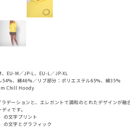
、EU-M／JP-L、EU-L／JP-XL
54%、綿46%／リブ部分：ポリエステル65%、綿35%
m Chill Hoody
ラデーションと、エレガントで調和のとれたデザインが融合し
ーディです。
FE」の文字プリント
IFE」の文字とグラフィック