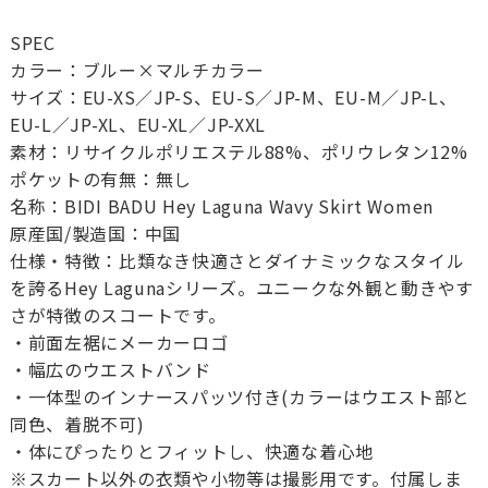
SPEC
カラー：ブルー×マルチカラー
サイズ：EU-XS／JP-S、EU-S／JP-M、EU-M／JP-L、
EU-L／JP-XL、EU-XL／JP-XXL
素材：リサイクルポリエステル88%、ポリウレタン12%
ポケットの有無：無し
名称：BIDI BADU Hey Laguna Wavy Skirt Women
原産国/製造国：中国
仕様・特徴：比類なき快適さとダイナミックなスタイル
を誇るHey Lagunaシリーズ。ユニークな外観と動きやす
さが特徴のスコートです。
・前面左裾にメーカーロゴ
・幅広のウエストバンド
・一体型のインナースパッツ付き(カラーはウエスト部と
同色、着脱不可)
・体にぴったりとフィットし、快適な着心地
※スカート以外の衣類や小物等は撮影用です。付属しま