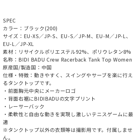
SPEC
カラー：ブラック(200)
サイズ：EU-XS／JP-S、EU-S／JP-M、EU-M／JP-L、
EU-L／JP-XL
素材：リサイクルポリエステル92%、ポリウレタン8%
名称：BIDI BADU Crew Racerback Tank Top Women
原産国/製造国：中国
仕様・特徴：動きやすく、スイングやサーブを楽に行え
るタンクトップです。
・前面胸元中央にメーカーロゴ
・背面右裾にBIDIBADUの文字プリント
・レーサーバック
・柔軟性と自由な動きを実現し激しいテニスゲームに最
適
※タンクトップ以外の衣類等は撮影用です。付属しませ
ん。