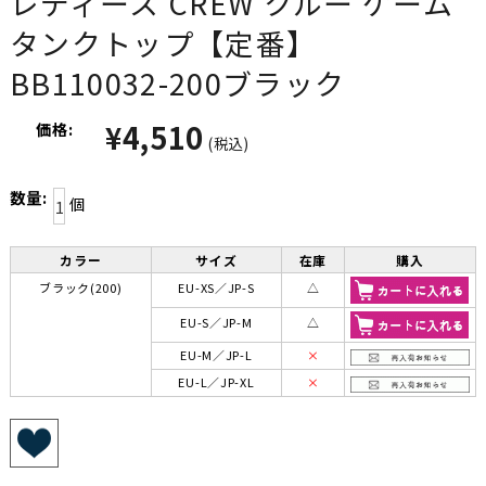
レディース CREW クルー ゲーム
タンクトップ【定番】
BB110032-200ブラック
¥4,510
価格:
(税込)
数量:
個
カラー
サイズ
在庫
購入
ブラック(200)
EU-XS／JP-S
△
EU-S／JP-M
△
EU-M／JP-L
×
EU-L／JP-XL
×