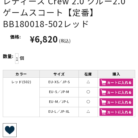
レディース Crew 2.0 クルー2.0
ゲームスコート【定番】
BB180018-502レッド
¥6,820
価格:
(税込)
数量:
個
カラー
サイズ
在庫
購入
レッド(502)
EU-XS／JP-S
△
EU-S／JP-M
○
EU-M／JP-L
○
EU-L／JP-XL
△