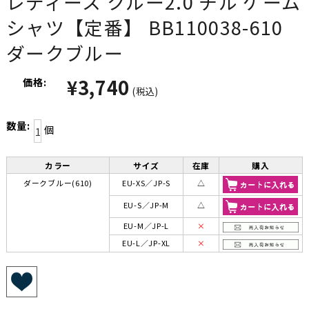
レディース クルー2.0 チル ゲーム
シャツ【定番】 BB110038-610
ダークブルー
¥3,740
価格:
(税込)
数量:
個
カラー
サイズ
在庫
購入
ダークブルー(610)
EU-XS／JP-S
△
EU-S／JP-M
△
EU-M／JP-L
×
EU-L／JP-XL
×