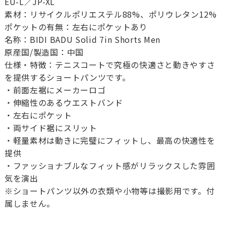
EU-L／JP-XL
素材：リサイクルポリエステル88%、ポリウレタン12%
ポケットの有無：左右にポケットあり
名称：BIDI BADU Solid 7in Shorts Men
原産国/製造国：中国
仕様・特徴：テニスコートで究極の快適さと動きやすさ
を提供するショートパンツです。
・前面左裾にメーカーロゴ
・伸縮性のあるウエストバンド
・左右にポケット
・両サイド裾にスリット
・軽量素材は動きに完璧にフィットし、最高の快適性を
提供
・ファッショナブルなフィット感がリラックスした雰囲
気を演出
※ショートパンツ以外の衣類や小物等は撮影用です。付
属しません。