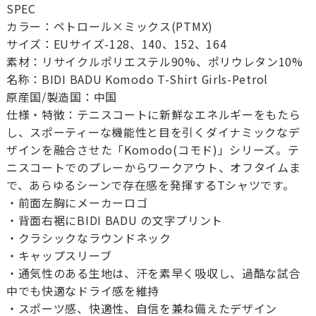
SPEC
カラー：ペトロール×ミックス(PTMX)
サイズ：EUサイズ-128、140、152、164
素材：リサイクルポリエステル90%、ポリウレタン10%
名称：BIDI BADU Komodo T-Shirt Girls-Petrol
原産国/製造国：中国
仕様・特徴：テニスコートに新鮮なエネルギーをもたら
し、スポーティーな機能性と目を引くダイナミックなデ
ザインを融合させた「Komodo(コモド)」シリーズ。テ
ニスコートでのプレーからワークアウト、オフタイムま
で、あらゆるシーンで存在感を発揮するTシャツです。
・前面左胸にメーカーロゴ
・背面右裾にBIDI BADU の文字プリント
・クラシックなラウンドネック
・キャップスリーブ
・通気性のある生地は、汗を素早く吸収し、過酷な試合
中でも快適なドライ感を維持
・スポーツ感、快適性、自信を兼ね備えたデザイン