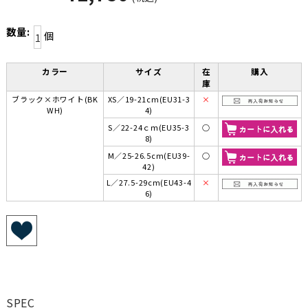
数量:
個
カラー
サイズ
在
購入
庫
ブラック×ホワイト(BK
XS／19-21cm(EU31-3
×
WH)
4)
S／22-24ｃｍ(EU35-3
○
8)
M／25-26.5cm(EU39-
○
42)
L／27.5-29cm(EU43-4
×
6)
SPEC